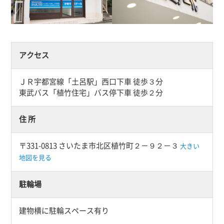
アクセス
ＪＲ宇都宮線「土呂駅」西口下車 徒歩３分
東武バス「植竹住宅」バス停下車 徒歩２分
住 所
〒331-0813 さいたま市北区植竹町２－９２－３
大きい
地図を見る
駐輪場
建物横に駐輪スペース有り