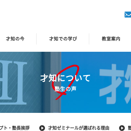
才知の今
才知での学び
教室案内
才知について
塾生の声
プト・塾長挨拶
才知ゼミナールが選ばれる理由